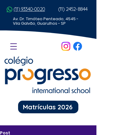
(11) 2452-8844
(11) 93340-0020
Av. Dr. Timóteo Penteado, 4545 -
Vila Galvão, Guarulhos - SP
Matrículas 2026
Post