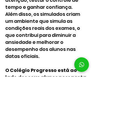
atenção, testar o controle de 
tempo e ganhar confiança.
Além disso, os simulados criam 
um ambiente que simula as 
condições reais dos exames, o 
que contribui para diminuir a 
ansiedade e melhorar o 
desempenho dos alunos nas 
datas oficiais.
O Colégio Progresso está ao 
lado dos seus alunos nessa reta 
final, oferecendo estrutura, 
apoio pedagógico e 
orientações personalizadas 
para que todos estejam 
prontos para os grandes 
desafios da vida acadêmica.