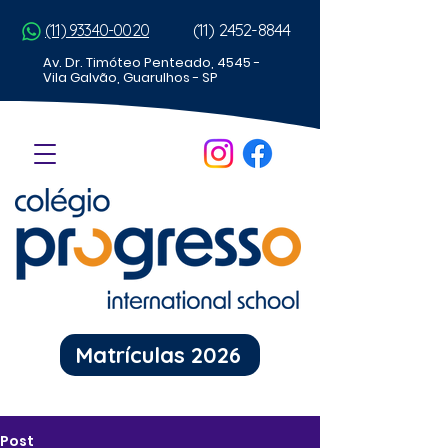
(11) 2452-8844
(11) 93340-0020
Av. Dr. Timóteo Penteado, 4545 -
Vila Galvão, Guarulhos - SP
Matrículas 2026
Post