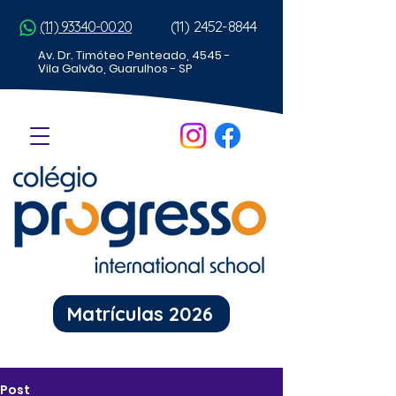
(11) 2452-8844
(11) 93340-0020
Av. Dr. Timóteo Penteado, 4545 -
Vila Galvão, Guarulhos - SP
Matrículas 2026
Post