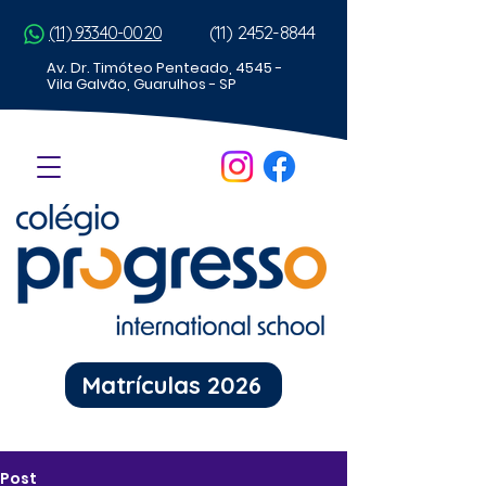
(11) 2452-8844
(11) 93340-0020
Av. Dr. Timóteo Penteado, 4545 -
Vila Galvão, Guarulhos - SP
Matrículas 2026
Post