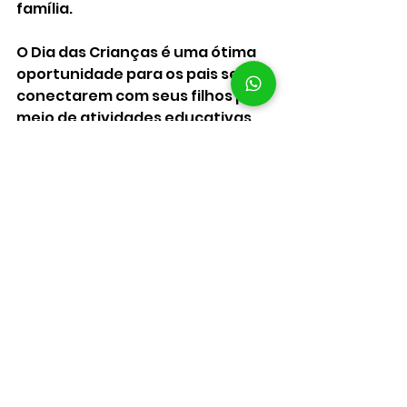
família.
O Dia das Crianças é uma ótima 
oportunidade para os pais se 
conectarem com seus filhos por 
meio de atividades educativas 
que promovem o aprendizado de 
maneira lúdica e divertida. Ao 
engajar as crianças em jogos, 
experiências científicas e 
artesanato, estamos 
contribuindo para seu 
desenvolvimento integral e 
fortalecendo os laços familiares. 
Aproveite esse dia para criar 
memórias inesquecíveis e 
descobrir juntos o quanto o 
aprendizado pode ser divertido!