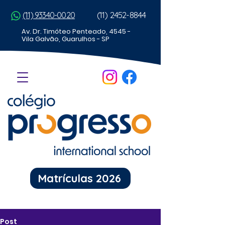
(11) 2452-8844
(11) 93340-0020
Av. Dr. Timóteo Penteado, 4545 -
Vila Galvão, Guarulhos - SP
Matrículas 2026
Post