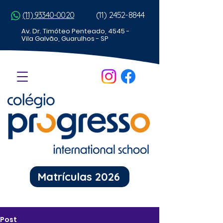
(11) 2452-8844
(11) 93340-0020
Av. Dr. Timóteo Penteado, 4545 -
Vila Galvão, Guarulhos - SP
Matrículas 2026
Post