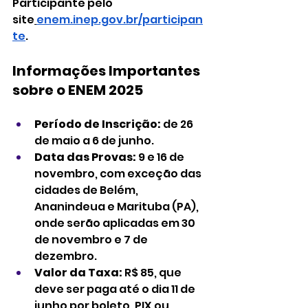
Participante pelo 
site
enem.inep.gov.br/participan
te
.
Informações Importantes 
sobre o ENEM 2025
Período de Inscrição:
 de 26 
de maio a 6 de junho.
Data das Provas:
 9 e 16 de 
novembro, com exceção das 
cidades de Belém, 
Ananindeua e Marituba (PA), 
onde serão aplicadas em 30 
de novembro e 7 de 
dezembro.
Valor da Taxa:
 R$ 85, que 
deve ser paga até o dia 11 de 
junho por boleto, PIX ou 