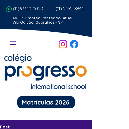
(11) 2452-8844
(11) 93340-0020
Av. Dr. Timóteo Penteado, 4545 -
Vila Galvão, Guarulhos - SP
Matrículas 2026
Post