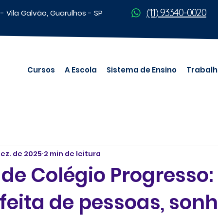
(11) 93340-0020
 Vila Galvão, Guarulhos - SP
Cursos
A Escola
Sistema de Ensino
Trabalh
dez. de 2025
2 min de leitura
 de Colégio Progresso
 feita de pessoas, son