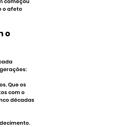
em começou 
 o afeto 
 o 
cada 
gerações: 
s. Que os 
tos com o 
nco décadas 
adecimento. 