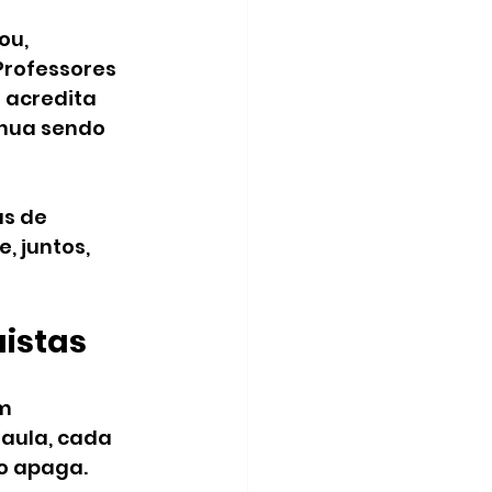
ou, 
rofessores 
 acredita 
inua sendo 
s de 
 juntos, 
uistas
m 
aula, cada 
o apaga.