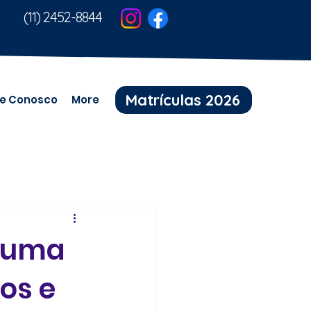
(11) 2452-8844
Matrículas 2026
e Conosco
More
: uma
hos e