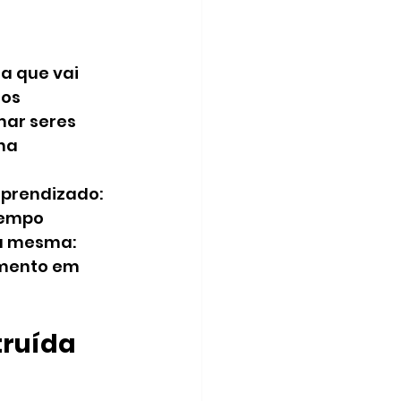
a que vai 
os 
ar seres 
na 
aprendizado: 
tempo 
a mesma: 
imento em 
ruída 