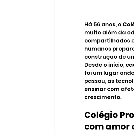
Há 56 anos, o 
Col
muito além da ed
compartilhados e
humanos preparad
construção de um
Desde o início, c
foi um lugar ond
passou, as tecn
ensinar com afet
crescimento.
Colégio Pr
com amor 